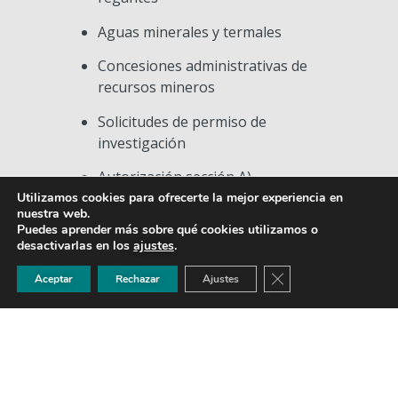
Aguas minerales y termales
Concesiones administrativas de
recursos mineros
Solicitudes de permiso de
investigación
Autorización sección A)
Utilizamos cookies para ofrecerte la mejor experiencia en
Defensa expedientes de
nuestra web.
Puedes aprender más sobre qué cookies utilizamos o
compatibilidad de
desactivarlas en los
ajustes
.
aprovechamientos sección A) y C)
CERRAR EL BANNER
Aceptar
Rechazar
Ajustes
Reclasificación de recurso minero al
amparo del RD 107/95