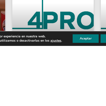
or experiencia en nuestra web.
Aceptar
tilizamos o desactivarlas en los
ajustes
.
MASTER CLASS SOBRE “LAS
CLAVES DE LA NUEVA
GESTIÓN DEPORTIVA
PROFESIONAL”
4PRO co-organiza junto a la Universidad de
Sevilla la I Master Class sobre “Las Claves
de la Nueva Gestión Deportiva
Profesional”, destinada a todos los