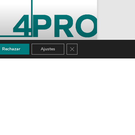
CERRAR EL BANNER DE COOKI
Rechazar
Ajustes
NACE 4PRO
Cuatro despachos de Abogados que
acumulan una experiencia de 50 años
mínimo, han contrastado las implicaciones
que en las sociedades actuales a nivel
planetario despiertan
LEER MÁS >>